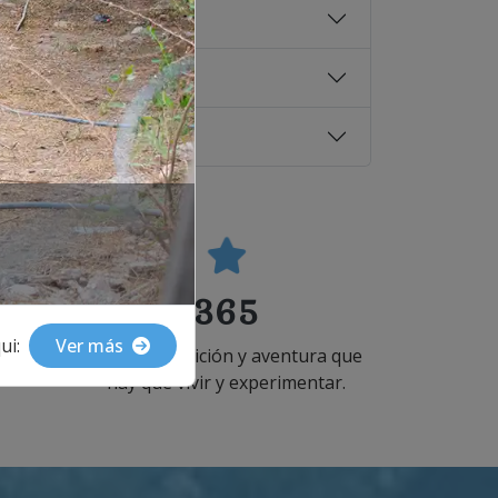
365
ui:
Ver más
rtidas
Dias de
tradición y aventura que
hay que vivir y experimentar.