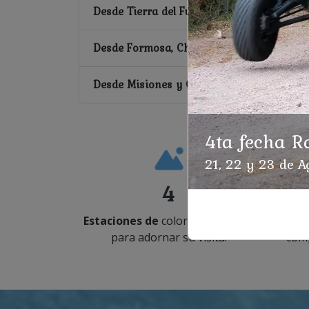
Desde Tierra del Fuego, Santa Cruz, Chubu
Desde Formosa, Chaco y Santiago del Este
Desde Misiones y Corrientes
4ta fecha Ra
21, 22 y 23 de A
4
Estaciones de
coloridos paisajes
S
para adornar su visita.
comp