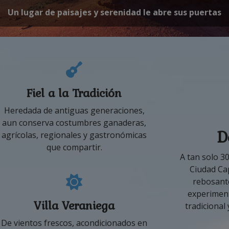
En "Best Tourism Villages 2026" de ONU Turismo
Fiel a la Tradición
Heredada de antiguas generaciones,
aun conserva costumbres ganaderas,
D
agrícolas, regionales y gastronómicas
que compartir.
A tan solo 3
Ciudad Cap
rebosante
experimenta
Villa Veraniega
tradicional
De vientos frescos, acondicionados en