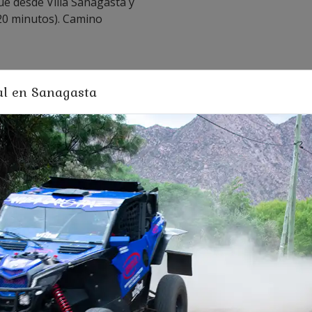
úe desde Villa Sanagasta y
(20 minutos). Camino
al en Sanagasta
nta Fé; y Córdoba
 Luis