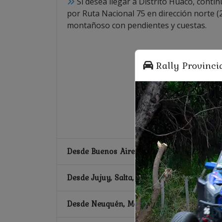
Si desea llegar a Distrito Huaco, contin
por Ruta Nacional 75 en dirección norte 
montañoso con pendientes y cuestas.
Rally Provinci
Desde Buenos Aires (CABA), Entre Rios, Sa
Desde Jujuy, Salta, Tucumán y Cátamarca
Desde Neuquén, Mendoza, San Juan y San