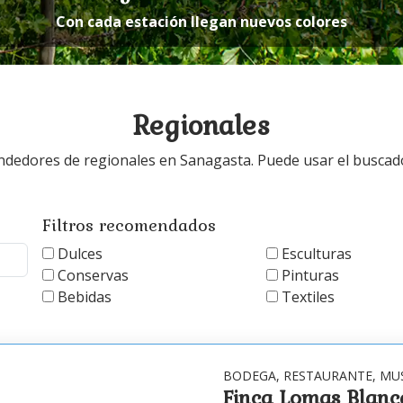
Con cada estación llegan nuevos colores
Regionales
vendedores de regionales en Sanagasta. Puede usar el buscado
Filtros recomendados
Dulces
Esculturas
Conservas
Pinturas
 lista de resultados.
Bebidas
Textiles
BODEGA, RESTAURANTE, MUS
Finca Lomas Blanc