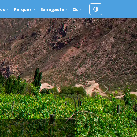
ios
Parques
Sanagasta