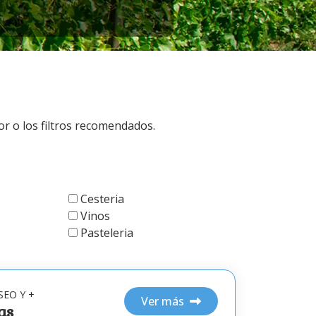
r o los filtros recomendados.
Cesteria
Vinos
Pasteleria
EO Y +
Ver más
as