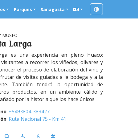
ios
Parques
Sanagasta
Y MUSEO
ta Larga
arga es una experiencia en pleno Huaco:
 visitantes a recorrer los viñedos, olivares y
onocer el proceso de elaboración del vino y
isfrutar de visitas guiadas a la bodega y a la
eite. También tendrá la oportunidad de
tros productos, en un ambiente cálido y
ñado por la historia que los hace únicos.
ono
:
+5493804-383427
ión
:
Ruta Nacional 75 - Km 41