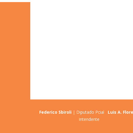
Publicaciones en Face
Federico Sbiroli
| Diputado Pcial
Luis A. Flor
Intendente