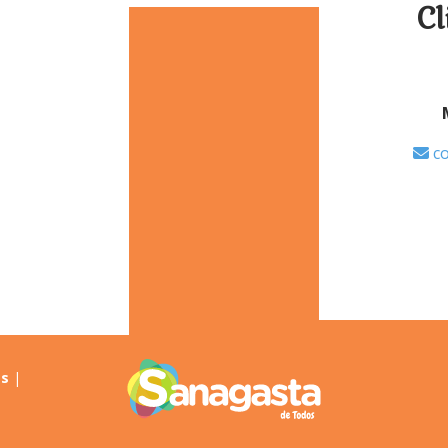
book
Cl
co
es
|