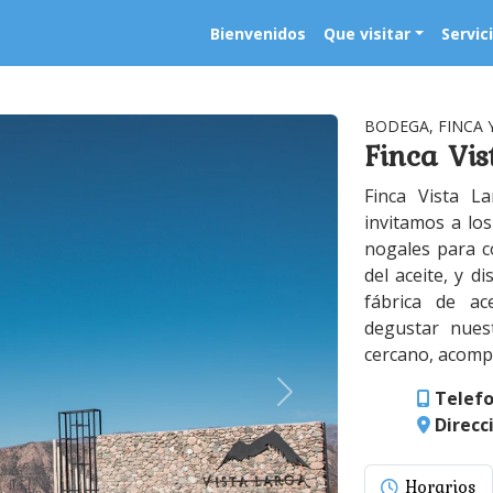
Bienvenidos
Que visitar
Servic
BODEGA, FINCA 
Finca Vis
Finca Vista L
invitamos a los
nogales para c
del aceite, y d
fábrica de ac
degustar nues
cercano, acompa
Telef
Direcc
Horarios