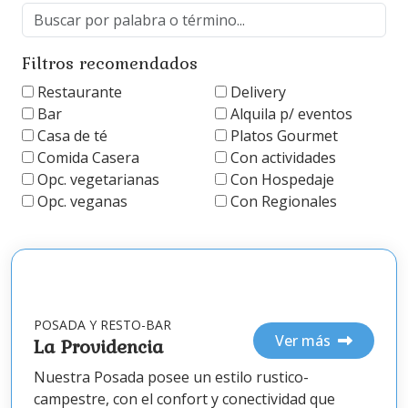
Buscar por palabra
Ingrese una palabra clave para buscar en la lista de resu
Filtros recomendados
Restaurante
Delivery
Bar
Alquila p/ eventos
Casa de té
Platos Gourmet
Comida Casera
Con actividades
Opc. vegetarianas
Con Hospedaje
Opc. veganas
Con Regionales
POSADA Y RESTO-BAR
Ver más
La Providencia
Nuestra Posada posee un estilo rustico-
campestre, con el confort y conectividad que