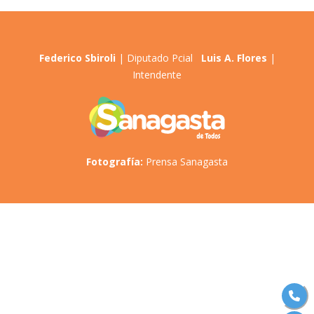
Federico Sbiroli
| Diputado Pcial
Luis A. Flores
|
Intendente
Fotografía:
Prensa Sanagasta